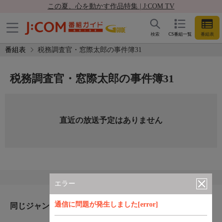
この夏、心を動かす作品特集 | J:COM TV
検索
CS番組一覧
番組表
番組表
税務調査官・窓際太郎の事件簿31
税務調査官・窓際太郎の事件簿31
直近の放送予定はありません
エラー
通信に問題が発生しました[error]
同じジャンルのおすすめ番組