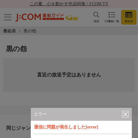
この夏、心を動かす作品特集 | J:COM TV
検索
CS番組一覧
番組表
番組表
黒の怨
黒の怨
直近の放送予定はありません
エラー
通信に問題が発生しました[error]
同じジャンルのおすすめ番組