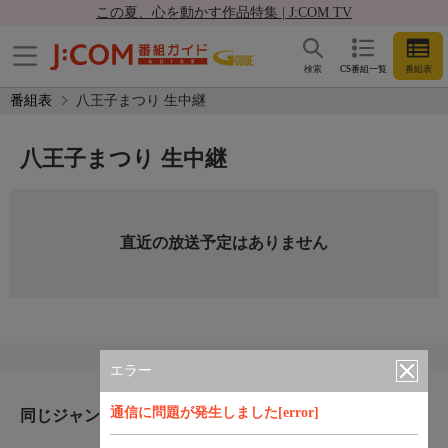
この夏、心を動かす作品特集 | J:COM TV
検索
CS番組一覧
番組表
番組表
八王子まつり 生中継
八王子まつり 生中継
直近の放送予定はありません
エラー
通信に問題が発生しました[error]
同じジャンルのおすすめ番組