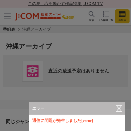
この夏、心を動かす作品特集 | J:COM TV
検索
CS番組一覧
番組表
番組表
沖縄アーカイブ
沖縄アーカイブ
直近の放送予定はありません
エラー
通信に問題が発生しました[error]
同じジャンルのおすすめ番組