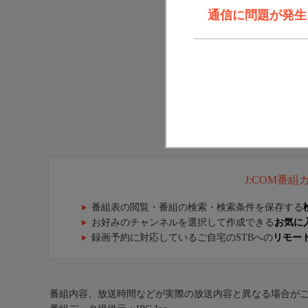
通信に問題が発生しま
J:COM番
番組表の閲覧・番組の検索・検索条件を保存する
お好みのチャンネルを選択して作成できる
お気に
録画予約に対応しているご自宅のSTBへの
リモー
番組内容、放送時間などが実際の放送内容と異なる場合が