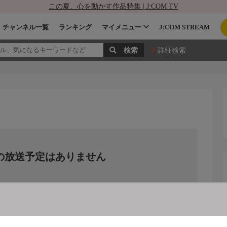
この夏、心を動かす作品特集 | J:COM TV
チャンネル一覧
ランキング
マイメニュー
J:COM STREAM
詳細検索
の放送予定はありません