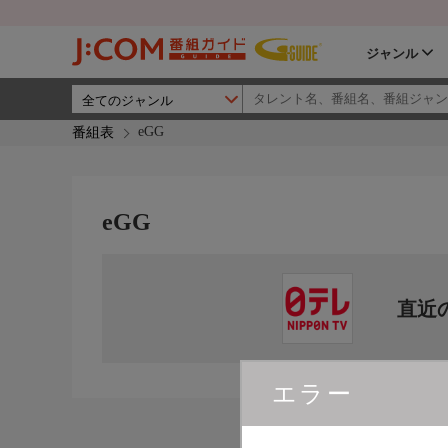
ジャンル
eGG
番組表
eGG
直近
エラー