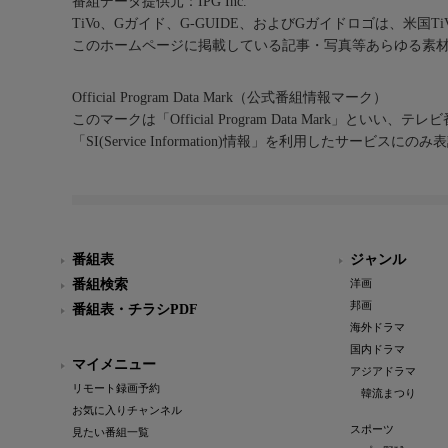
番組データ提供元：IPG Inc.
TiVo、Gガイド、G-GUIDE、およびGガイドロゴは、米国T
このホームページに掲載している記事・写真等あらゆる素
Official Program Data Mark（公式番組情報マーク）
このマークは「Official Program Data Mark」といい
「SI(Service Information)情報」を利用したサービ
番組表
ジャンル
番組検索
洋画
邦画
番組表・チラシPDF
海外ドラマ
国内ドラマ
マイメニュー
アジアドラマ
リモート録画予約
韓流まつり
お気に入りチャンネル
スポーツ
見たい番組一覧