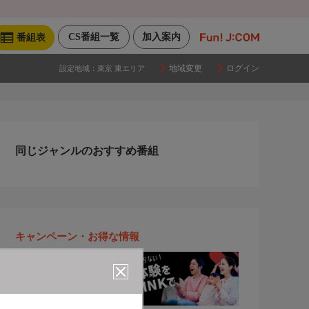
CS番組一覧
加入案内
番組表
地域変更
ログイン
設定地域：
東京 東エリア
同じジャンルのおすすめ番組
キャンペーン・お得な情報