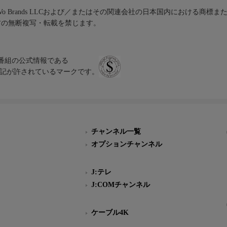
iVo Brands LLCおよび／またはその関連会社の日本国内における商標
材の無断複写・転載を禁じます。
、テレビ番組の公式情報である
スにのみ表記が許されているマークです。
チャンネル一覧
オプションチャンネル
J:テレ
J:COMチャンネル
ケーブル4K