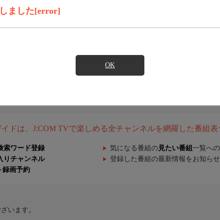
した[error]
OK
組ガイドは、J:COM TVで楽しめる全チャンネルを網羅した番組
検索ワード登録
気になる番組の
見たい番組
一覧への
入りチャンネル
登録した番組の最新情報をお知らせ
ト録画予約
ございます。