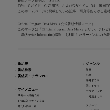
番組データ提供元：IPG Inc.
TiVo、Gガイド、G-GUIDE、およびGガイドロゴは、米国T
このホームページに掲載している記事・写真等あらゆる素
Official Program Data Mark（公式番組情報マーク）
このマークは「Official Program Data Mark」といい
「SI(Service Information)情報」を利用したサービ
番組表
ジャンル
番組検索
洋画
邦画
番組表・チラシPDF
海外ドラマ
国内ドラマ
マイメニュー
アジアドラマ
リモート録画予約
韓流まつり
お気に入りチャンネル
スポーツ
見たい番組一覧