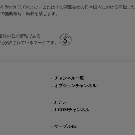
iVo Brands LLCおよび／またはその関連会社の日本国内における商標
材の無断複写・転載を禁じます。
、テレビ番組の公式情報である
スにのみ表記が許されているマークです。
チャンネル一覧
オプションチャンネル
J:テレ
J:COMチャンネル
ケーブル4K