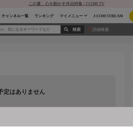
この夏、心を動かす作品特集 | J:COM TV
チャンネル一覧
ランキング
マイメニュー
J:COM STREAM
詳細検索
予定はありません