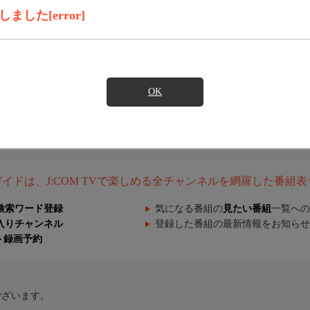
した[error]
OK
組ガイドは、J:COM TVで楽しめる全チャンネルを網羅した番組
検索ワード登録
気になる番組の
見たい番組
一覧への
入りチャンネル
登録した番組の最新情報をお知らせ
ト録画予約
ございます。