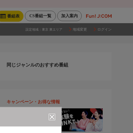
CS番組一覧
加入案内
番組表
地域変更
ログイン
設定地域：
東京 東エリア
同じジャンルのおすすめ番組
キャンペーン・お得な情報