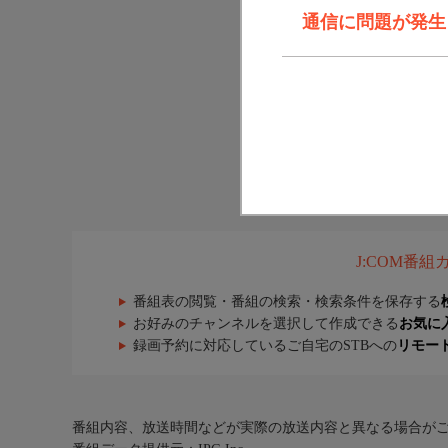
通信に問題が発生しま
J:COM番
番組表の閲覧・番組の検索・検索条件を保存する
お好みのチャンネルを選択して作成できる
お気に
録画予約に対応しているご自宅のSTBへの
リモー
番組内容、放送時間などが実際の放送内容と異なる場合が