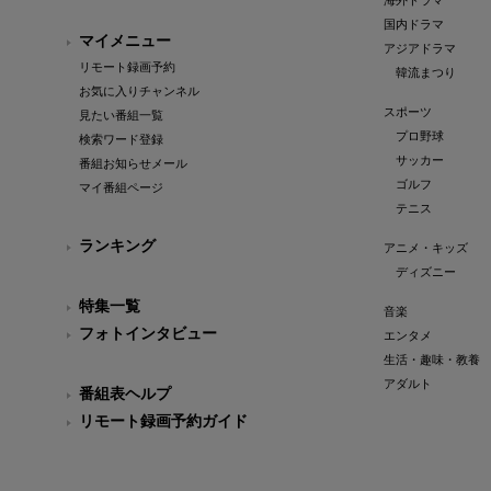
海外ドラマ
国内ドラマ
マイメニュー
アジアドラマ
リモート録画予約
韓流まつり
お気に入りチャンネル
スポーツ
見たい番組一覧
プロ野球
検索ワード登録
サッカー
番組お知らせメール
ゴルフ
マイ番組ページ
テニス
ランキング
アニメ・キッズ
ディズニー
特集一覧
音楽
フォトインタビュー
エンタメ
生活・趣味・教養
アダルト
番組表ヘルプ
リモート録画予約ガイド