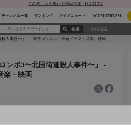
この夏、心を動かす作品特集 | J:COM TV
チャンネル一覧
ランキング
マイメニュー
J:COM STREAM
詳細検索
人事件〜」 - TBSチャンネル1 最新ドラマ・音楽・映画
ンボ3〜北国街道殺人事件〜」 -
・音楽・映画