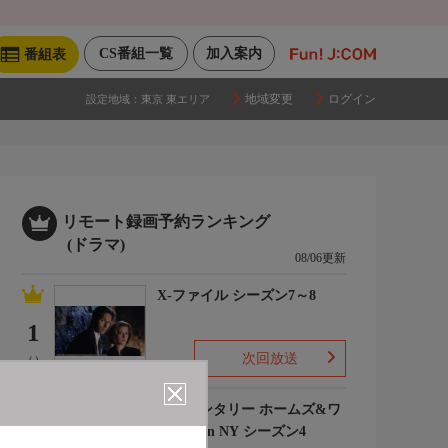
CS番組一覧
加入案内
番組表
地域変更
ログイン
設定地域：
東京 東エリア
リモート録画予約ランキング
(ドラマ)
08/06更新
X-ファイル シーズン7～8
1
次回放送
(-)
エレメンタリー ホームズ&ワ
トソン in NY シーズン4
2