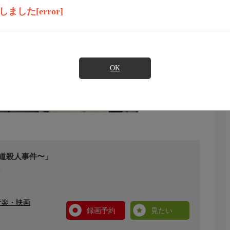
した[error]
OK
道殺人事件〜」
音楽・映画
録画予約
見たい