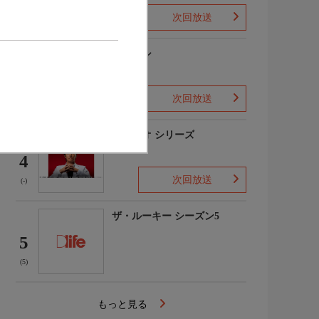
次回放送
(1)
下山メシ
3
次回放送
(-)
ガリレオ シリーズ
4
次回放送
(-)
ザ・ルーキー シーズン5
5
(5)
もっと見る