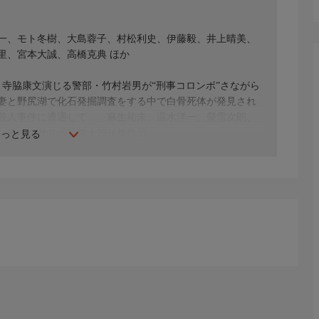
一、モト冬樹、大島蓉子、村松利史、伊藤毅、井上晴美、
里、宮本大誠、高橋克典 ほか
寺脇康文演じる警部・竹村岩男が“刑事コロンボ”さながら
妻と野尻湖で化石発掘調査をする中で白骨死体が発見され
殺人事件に遭遇して…。麻生祐未、温水洋一、螢雪次朗、
チックサスペンス！2016年作品。
もっと見る
吹一朗