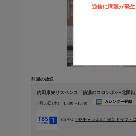
通信に問題が発生しま
前回の放送
内田康夫サスペンス「信濃のコロンボ3〜北国街
カレンダー登録
7月30日(木)
15:00〜16:40
Ch.554
TBSチャンネル1 最新ドラマ・