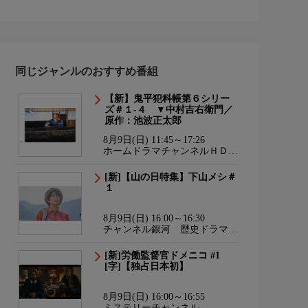
同じジャンルのおすすめ番組
【新】鬼平犯科帳第６シリー
ズ＃１-４ ▼中村吉右衛門／
原作：池波正太郎
8月9日(日) 11:45～17:26
ホームドラマチャンネルＨＤ
韓流・時代劇・国内ドラマ
[新]【山の日特集】下山メシ＃
１
8月9日(日) 16:00～16:30
チャンネル銀河 歴史ドラマ・
サスペンス・日本のうた
[新]労働監督官ドメニコ #1
[字]【独占日本初】
8月9日(日) 16:00～16:55
ミステリーチャンネル