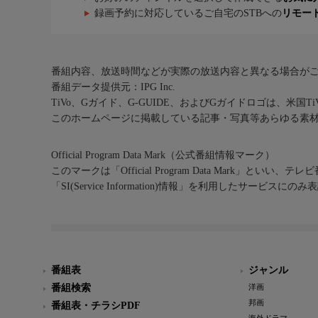
録画予約に対応しているご自宅のSTBへの
リモー
番組内容、放送時間などが実際の放送内容と異なる場合が
番組データ提供元：IPG Inc.
TiVo、Gガイド、G-GUIDE、およびGガイドロゴは、米国T
このホームページに掲載している記事・写真等あらゆる素
Official Program Data Mark（公式番組情報マーク）
このマークは「Official Program Data Mark」といい
「SI(Service Information)情報」を利用したサービ
番組表
ジャンル
番組検索
洋画
邦画
番組表・チラシPDF