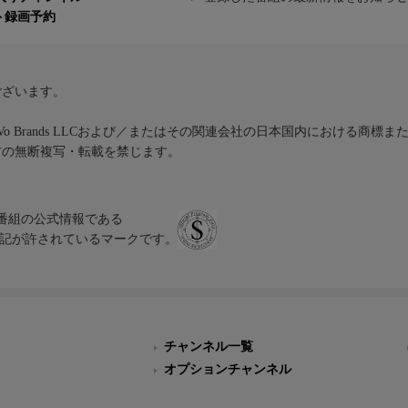
ト録画予約
ございます。
iVo Brands LLCおよび／またはその関連会社の日本国内における商標
材の無断複写・転載を禁じます。
、テレビ番組の公式情報である
スにのみ表記が許されているマークです。
チャンネル一覧
オプションチャンネル