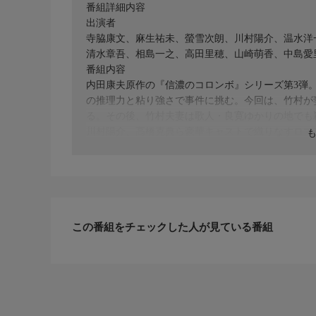
番組詳細内容
出演者
寺脇康文、麻生祐未、螢雪次朗、川村陽介、温水洋
清水章吾、相島一之、高田里穂、山崎萌香、中島愛
番組内容
内田康夫原作の『信濃のコロンボ』シリーズ第3弾。
の推理力と粘り強さで事件に挑む。今回は、竹村が
る。その後、竹村夫妻は歌人・良寛ゆかりの地でも
川村陽介、高橋克典ら豪華キャストで織りなすロマン
原作・脚本
【原作】内田康夫「北国街道殺人事件」【脚本】穴
制作
ジニアス／TBS ２０１６
プロデューサー
中川真吾
この番組をチェックした人が見ている番組
ディレクター
中前勇児