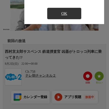
OK
前回の放送
西村京太郎サスペンス 鉄道捜査官 凶器がトロッコ列車に乗
ってきた!?
8月2日(日)
22:00〜00:00
Ch.758
テレ朝チャンネル２
カレンダー登録
アプリ視聴
放送中