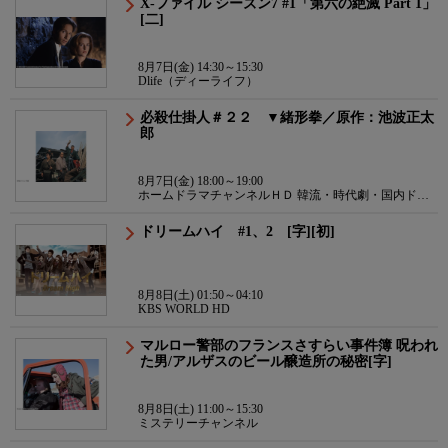
X-ファイル シーズン7 #1「第六の絶滅 Part 1」
[二]
8月7日(金) 14:30～15:30
Dlife（ディーライフ）
必殺仕掛人＃２２ ▼緒形拳／原作：池波正太
郎
8月7日(金) 18:00～19:00
ホームドラマチャンネルＨＤ 韓流・時代劇・国内ドラ
マ
ドリームハイ #1、2 [字][初]
8月8日(土) 01:50～04:10
KBS WORLD HD
マルロー警部のフランスさすらい事件簿 呪われ
た男/アルザスのビール醸造所の秘密[字]
8月8日(土) 11:00～15:30
ミステリーチャンネル