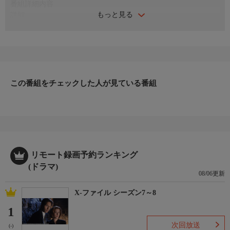
番組詳細内容
もっと見る
詳細
会津旅行の帰り、立花鉄道捜査官の土産物紙袋から血染めのナイ
フが出て乃里子たちを驚かせる!!そのころ会津で東京のイベント
会社女性社長が殺され、立花が疑われてしまうが!!
出演者：沢口靖子、地井武男、金子昇、今村恵子、長谷川朝晴、
山村紅葉、さとう珠緒、野村真美、正名僕蔵、池田政典 ほか
【2008年制作】
この番組をチェックした人が見ている番組
リモート録画予約ランキング
(ドラマ)
08/06更新
X-ファイル シーズン7～8
1
次回放送
(-)