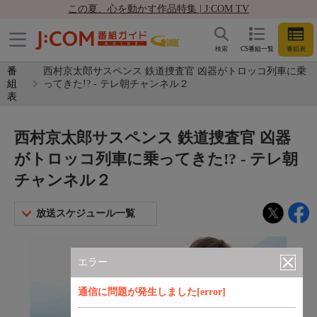
この夏、心を動かす作品特集 | J:COM TV
検索
CS番組一覧
番組表
番
西村京太郎サスペンス 鉄道捜査官 凶器がトロッコ列車に乗
組
ってきた!? - テレ朝チャンネル２
表
西村京太郎サスペンス 鉄道捜査官 凶器
がトロッコ列車に乗ってきた!? - テレ朝
チャンネル２
放送スケジュール一覧
エラー
通信に問題が発生しました[error]