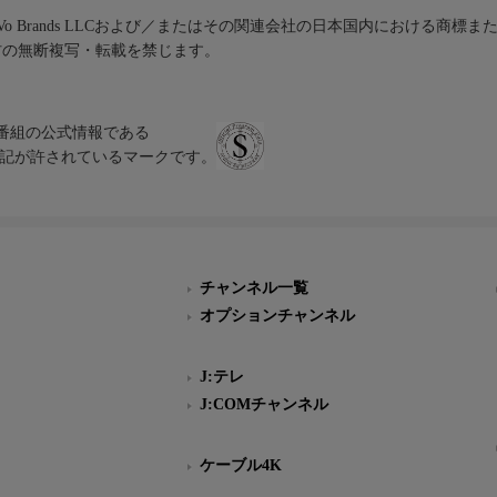
iVo Brands LLCおよび／またはその関連会社の日本国内における商標
材の無断複写・転載を禁じます。
、テレビ番組の公式情報である
スにのみ表記が許されているマークです。
チャンネル一覧
オプションチャンネル
J:テレ
J:COMチャンネル
ケーブル4K