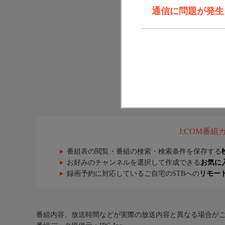
通信に問題が発生しま
J:COM番
番組表の閲覧・番組の検索・検索条件を保存する
お好みのチャンネルを選択して作成できる
お気に
録画予約に対応しているご自宅のSTBへの
リモー
番組内容、放送時間などが実際の放送内容と異なる場合が