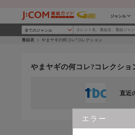
ジャンル
番組表
やまヤギの何コレ?コレクション
やまヤギの何コレ?コレクショ
直近
エラー