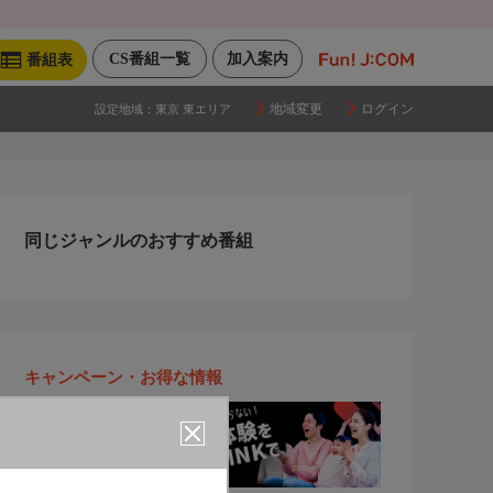
CS番組一覧
加入案内
番組表
地域変更
ログイン
設定地域：
東京 東エリア
同じジャンルのおすすめ番組
キャンペーン・お得な情報