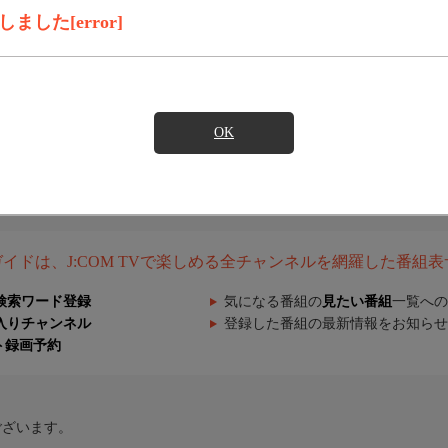
した[error]
OK
組ガイドは、J:COM TVで楽しめる全チャンネルを網羅した番組
検索ワード登録
気になる番組の
見たい番組
一覧への
入りチャンネル
登録した番組の最新情報をお知らせ
ト録画予約
ございます。