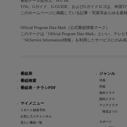
番組データ提供元：IPG Inc.
TiVo、Gガイド、G-GUIDE、およびGガイドロゴは、米国T
このホームページに掲載している記事・写真等あらゆる素
Official Program Data Mark（公式番組情報マーク）
このマークは「Official Program Data Mark」といい
「SI(Service Information)情報」を利用したサービ
番組表
ジャンル
番組検索
洋画
邦画
番組表・チラシPDF
海外ドラマ
国内ドラマ
マイメニュー
アジアドラマ
リモート録画予約
韓流まつり
お気に入りチャンネル
スポーツ
見たい番組一覧