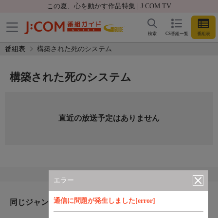
この夏、心を動かす作品特集 | J:COM TV
検索
CS番組一覧
番組表
番組表
構築された死のシステム
構築された死のシステム
直近の放送予定はありません
エラー
通信に問題が発生しました[error]
同じジャンルのおすすめ番組