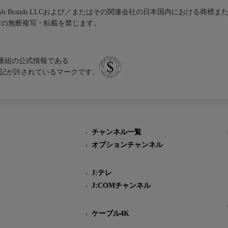
iVo Brands LLCおよび／またはその関連会社の日本国内における商標
材の無断複写・転載を禁じます。
、テレビ番組の公式情報である
スにのみ表記が許されているマークです。
チャンネル一覧
オプションチャンネル
J:テレ
J:COMチャンネル
ケーブル4K