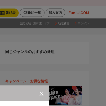
CS番組一覧
加入案内
番組表
地域変更
ログイン
設定地域：
東京 東エリア
同じジャンルのおすすめ番組
キャンペーン・お得な情報