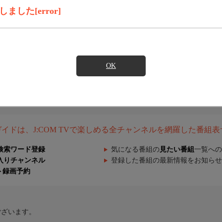
した[error]
OK
組ガイドは、J:COM TVで楽しめる全チャンネルを網羅した番組
検索ワード登録
気になる番組の
見たい番組
一覧への
入りチャンネル
登録した番組の最新情報をお知らせ
ト録画予約
ございます。