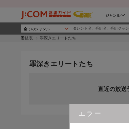
ジャンル
番組表
罪深きエリートたち
罪深きエリートたち
直近の放送
エラー