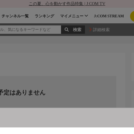
この夏、心を動かす作品特集 | J:COM TV
チャンネル一覧
ランキング
マイメニュー
J:COM STREAM
詳細検索
予定はありません