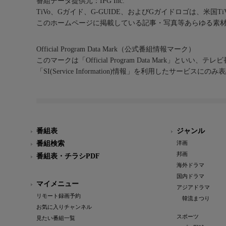
番組データ提供元：IPG Inc.
TiVo、Gガイド、G-GUIDE、およびGガイドロゴは、米国T
このホームページに掲載している記事・写真等あらゆる素
Official Program Data Mark（公式番組情報マーク）
このマークは「Official Program Data Mark」といい
「SI(Service Information)情報」を利用したサービ
番組表
ジャンル
番組検索
洋画
邦画
番組表・チラシPDF
海外ドラマ
国内ドラマ
マイメニュー
アジアドラマ
リモート録画予約
韓流まつり
お気に入りチャンネル
スポーツ
見たい番組一覧