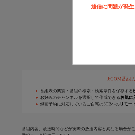
通信に問題が発生しま
J:COM番
番組表の閲覧・番組の検索・検索条件を保存する
お好みのチャンネルを選択して作成できる
お気に
録画予約に対応しているご自宅のSTBへの
リモー
番組内容、放送時間などが実際の放送内容と異なる場合が