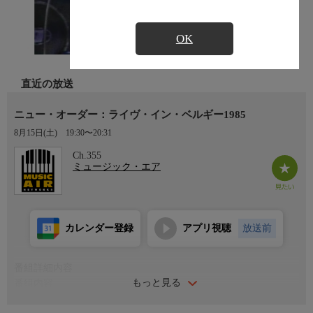
OK
直近の放送
ニュー・オーダー：ライヴ・イン・ベルギー1985
8月15日(土)
19:30〜20:31
Ch.355
ミュージック・エア
カレンダー登録
アプリ視聴
放送前
番組詳細内容
もっと見る
番組内容
《曲目》「Let's Go」「The Perfect Kiss」「Age of Consent」