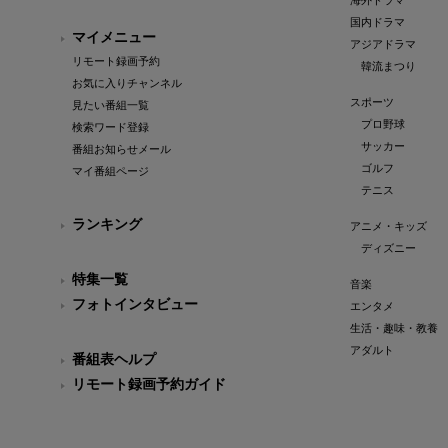
海外ドラマ
国内ドラマ
マイメニュー
アジアドラマ
リモート録画予約
韓流まつり
お気に入りチャンネル
スポーツ
見たい番組一覧
プロ野球
検索ワード登録
サッカー
番組お知らせメール
ゴルフ
マイ番組ページ
テニス
ランキング
アニメ・キッズ
ディズニー
特集一覧
音楽
フォトインタビュー
エンタメ
生活・趣味・教養
アダルト
番組表ヘルプ
リモート録画予約ガイド