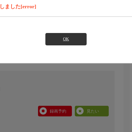
した[error]
OK
録画予約
見たい