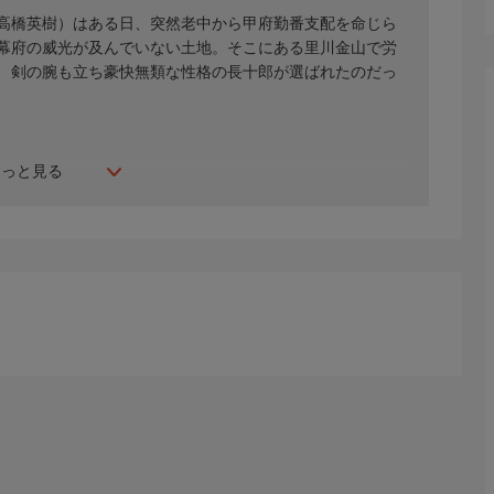
高橋英樹）はある日、突然老中から甲府勤番支配を命じら
幕府の威光が及んでいない土地。そこにある里川金山で労
、剣の腕も立ち豪快無類な性格の長十郎が選ばれたのだっ
もっと見る