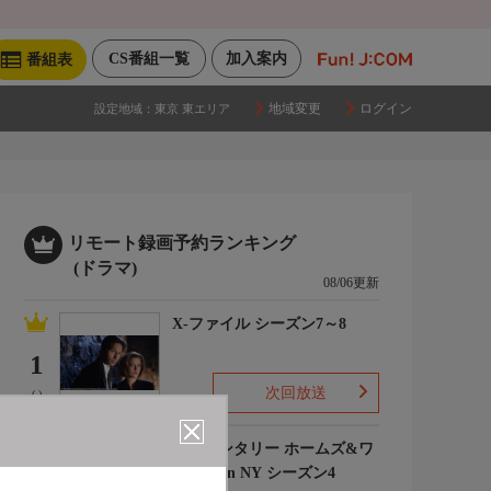
CS番組一覧
加入案内
番組表
地域変更
ログイン
設定地域：
東京 東エリア
リモート録画予約ランキング
(ドラマ)
08/06更新
X-ファイル シーズン7～8
1
次回放送
(-)
エレメンタリー ホームズ&ワ
トソン in NY シーズン4
2