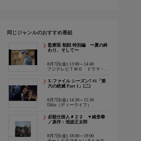
同じジャンルのおすすめ番組
監察医 朝顔 特別編 〜夏の終
わり、そして〜
8月7日(金) 13:00～14:40
フジテレビＴＷＯ ドラマ・ア
ニメ
X-ファイル シーズン7 #1「第
六の絶滅 Part 1」[二]
8月7日(金) 14:30～15:30
Dlife（ディーライフ）
必殺仕掛人＃２２ ▼緒形拳
／原作：池波正太郎
8月7日(金) 18:00～19:00
ホームドラマチャンネルＨＤ