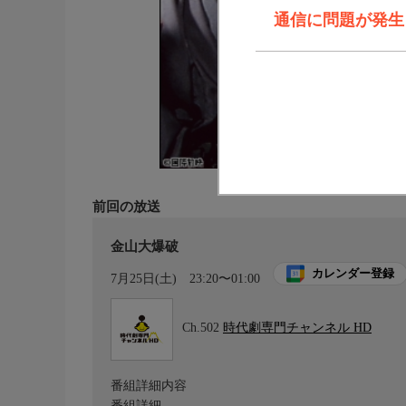
通信に問題が発生しま
前回の放送
金山大爆破
カレンダー登録
7月25日(土)
23:20〜01:00
Ch.502
時代劇専門チャンネル HD
番組詳細内容
番組詳細