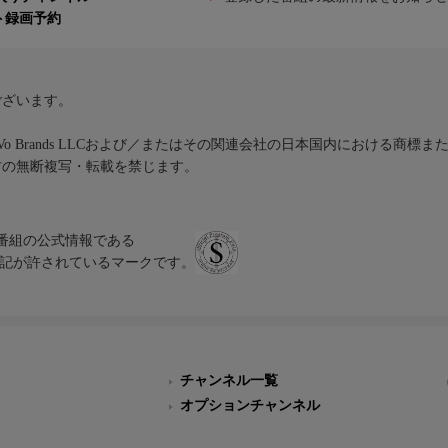
ト録画予約
ございます。
iVo Brands LLCおよび／またはその関連会社の日本国内における商標
材の無断複写・転載を禁じます。
、テレビ番組の公式情報である
スにのみ表記が許されているマークです。
チャンネル一覧
オプションチャンネル