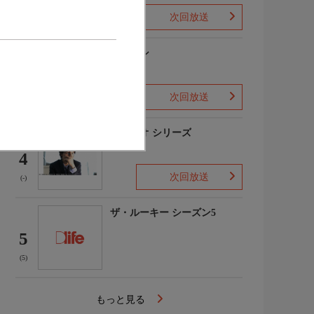
次回放送
(1)
下山メシ
3
次回放送
(-)
ガリレオ シリーズ
4
次回放送
(-)
ザ・ルーキー シーズン5
5
(5)
もっと見る