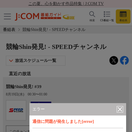
この夏、心を動かす作品特集 | J:COM TV
検索
CS番組一覧
番組表
番組表
競輪Shin発見! - SPEEDチャンネル
競輪Shin発見! - SPEEDチャンネル
放送スケジュール一覧
直近の放送
競輪Shin発見! #39
8月19日(水)
00:30〜01:00
Ch.923
オプション
SPEEDチャンネル
エラー
通信に問題が発生しました[error]
このチャンネルのご視聴には、オプションチャンネル(有料)のご契約が