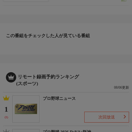
役/高田健一（徳島・61期）一般財団法人 全国競輪選手共済会 理
事長/さとうゆみ/山口幸二
この番組をチェックした人が見ている番組
リモート録画予約ランキング
(スポーツ)
08/06更新
プロ野球ニュース
1
次回放送
(1)