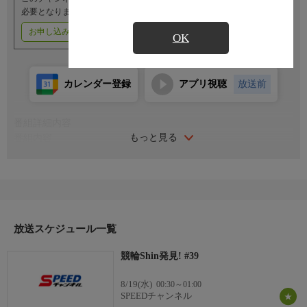
必要となります。
お申し込みはこちら
ご利用料金はこちら
OK
カレンダー登録
アプリ視聴
放送前
番組詳細内容
もっと見る
番組内容
今回の『競輪Shin発見！』は、競輪選手の「セカンドキャリア」
を特集。元選手の伊藤健児さんの難関国家資格の土地家屋調査士
への挑戦、飯島規之さんのワイン醸造家への挑戦、ゼロから第二
の人生を切り開いた二人の挑戦のドラマを紹介します。さらに、
現役引退後の生活設計や相談をサポートする「全国競輪選手共済
会」の取り組みも取材。ゲストの山口幸二氏とともに、アスリー
放送スケジュール一覧
ト魂で「セカンドキャリア」に挑む姿を紹介します。
競輪Shin発見! #39
出演者
伊藤健児さん（埼玉・71期）いとう測量登記株式会社・伊藤健児
8/19(水)
00:30～01:00
土地家屋調査士事務所代表取締役/飯島規之さん（埼玉・61期）
SPEEDチャンネル
496ワイナリーオーナー・シクロヴィンヤード株式会社代表取締