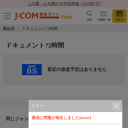
この夏、心を動かす作品特集 | J:COM TV
検索
CS番組一覧
番組表
番組表
ドキュメント72時間
ドキュメント72時間
直近の放送予定はありません
エラー
通信に問題が発生しました[error]
同じジャンルのおすすめ番組