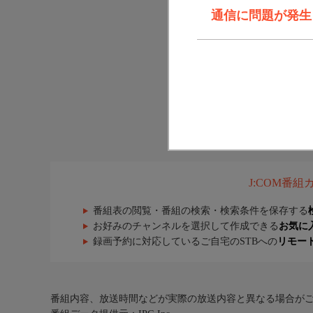
通信に問題が発生しま
J:COM番
番組表の閲覧・番組の検索・検索条件を保存する
お好みのチャンネルを選択して作成できる
お気に
録画予約に対応しているご自宅のSTBへの
リモー
番組内容、放送時間などが実際の放送内容と異なる場合が