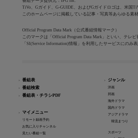
番組データ提供元：IPG Inc.
TiVo、Gガイド、G-GUIDE、およびGガイドロゴは、米国T
このホームページに掲載している記事・写真等あらゆる素
Official Program Data Mark（公式番組情報マーク）
このマークは「Official Program Data Mark」といい
「SI(Service Information)情報」を利用したサービ
番組表
ジャンル
番組検索
洋画
邦画
番組表・チラシPDF
海外ドラマ
国内ドラマ
マイメニュー
アジアドラマ
リモート録画予約
韓流まつり
お気に入りチャンネル
スポーツ
見たい番組一覧