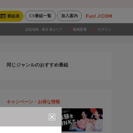
CS番組一覧
加入案内
番組表
地域変更
ログイン
設定地域：
東京 東エリア
同じジャンルのおすすめ番組
キャンペーン・お得な情報