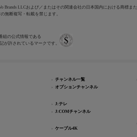
iVo Brands LLCおよび／またはその関連会社の日本国内における商標
材の無断複写・転載を禁じます。
、テレビ番組の公式情報である
スにのみ表記が許されているマークです。
チャンネル一覧
オプションチャンネル
J:テレ
J:COMチャンネル
ケーブル4K