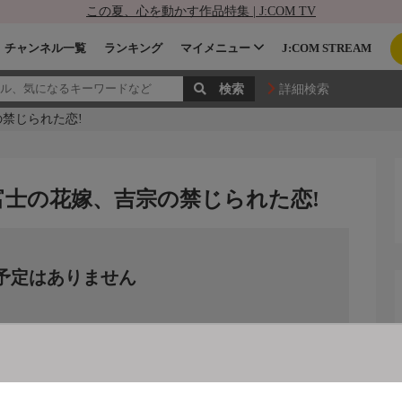
この夏、心を動かす作品特集 | J:COM TV
チャンネル一覧
ランキング
マイメニュー
J:COM STREAM
詳細検索
の禁じられた恋!
初富士の花嫁、吉宗の禁じられた恋!
予定はありません