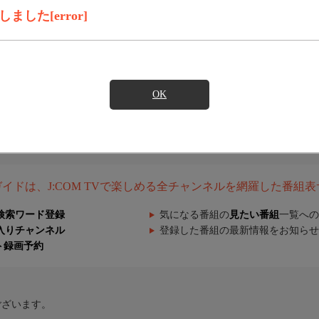
した[error]
OK
組ガイドは、J:COM TVで楽しめる全チャンネルを網羅した番組
検索ワード登録
気になる番組の
見たい番組
一覧への
入りチャンネル
登録した番組の最新情報をお知らせ
ト録画予約
ございます。