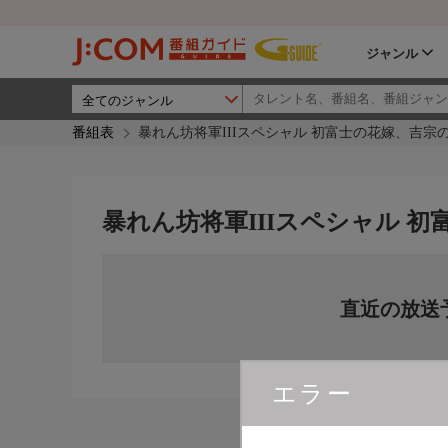
ジャンル
番組表
暴れん坊将軍IIIスペシャル 初富士の花嫁、吉宗
暴れん坊将軍IIIスペシャル 
直近の放送
エラー