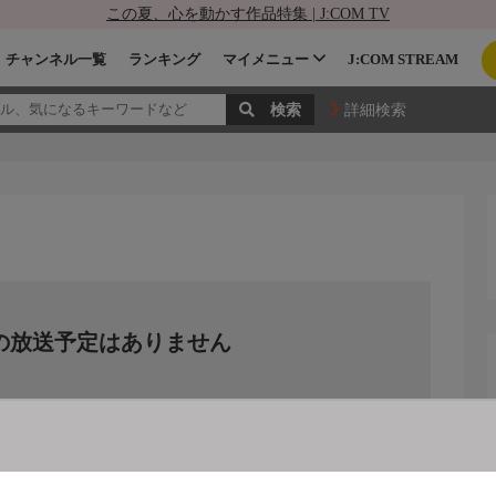
この夏、心を動かす作品特集 | J:COM TV
チャンネル一覧
ランキング
マイメニュー
J:COM STREAM
詳細検索
の放送予定はありません