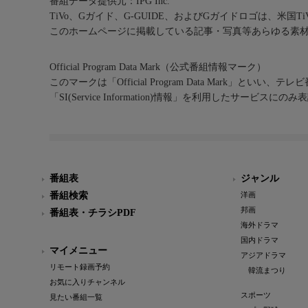
番組データ提供元：IPG Inc.
TiVo、Gガイド、G-GUIDE、およびGガイドロゴは、米国T
このホームページに掲載している記事・写真等あらゆる素
Official Program Data Mark（公式番組情報マーク）
このマークは「Official Program Data Mark」といい
「SI(Service Information)情報」を利用したサービ
番組表
ジャンル
番組検索
洋画
邦画
番組表・チラシPDF
海外ドラマ
国内ドラマ
マイメニュー
アジアドラマ
リモート録画予約
韓流まつり
お気に入りチャンネル
スポーツ
見たい番組一覧