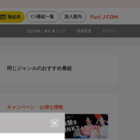
CS番組一覧
加入案内
番組表
地域変更
ログイン
設定地域：
東京 東エリア
同じジャンルのおすすめ番組
キャンペーン・お得な情報