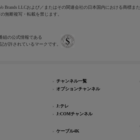
iVo Brands LLCおよび／またはその関連会社の日本国内における商標
材の無断複写・転載を禁じます。
、テレビ番組の公式情報である
スにのみ表記が許されているマークです。
チャンネル一覧
オプションチャンネル
J:テレ
J:COMチャンネル
ケーブル4K