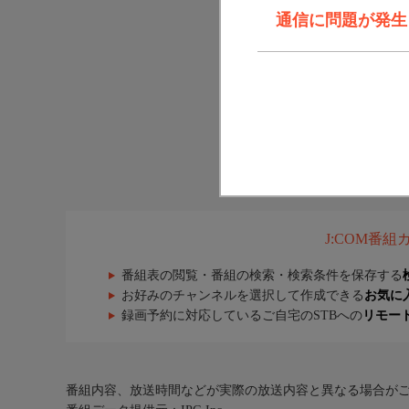
通信に問題が発生しま
J:COM番
番組表の閲覧・番組の検索・検索条件を保存する
お好みのチャンネルを選択して作成できる
お気に
録画予約に対応しているご自宅のSTBへの
リモー
番組内容、放送時間などが実際の放送内容と異なる場合が