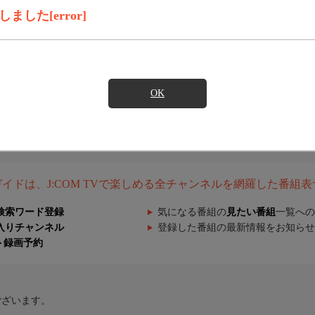
した[error]
OK
組ガイドは、J:COM TVで楽しめる全チャンネルを網羅した番組
検索ワード登録
気になる番組の
見たい番組
一覧への
入りチャンネル
登録した番組の最新情報をお知らせ
ト録画予約
ございます。