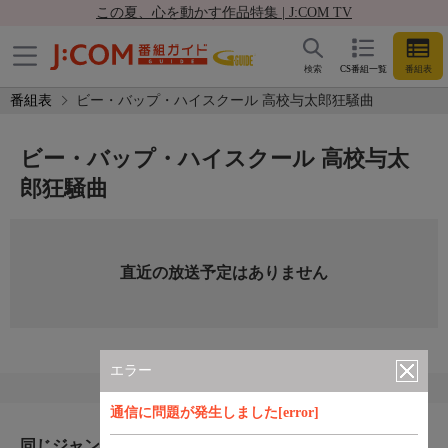
この夏、心を動かす作品特集 | J:COM TV
検索
CS番組一覧
番組表
番組表
ビー・バップ・ハイスクール 高校与太郎狂騒曲
ビー・バップ・ハイスクール 高校与太
郎狂騒曲
直近の放送予定はありません
エラー
通信に問題が発生しました[error]
同じジャンルのおすすめ番組