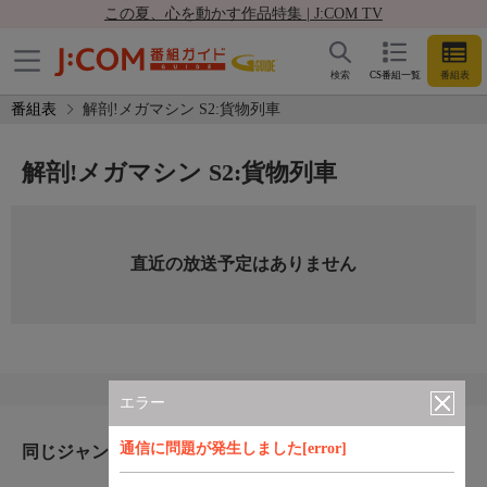
この夏、心を動かす作品特集 | J:COM TV
検索
CS番組一覧
番組表
番組表
解剖!メガマシン S2:貨物列車
解剖!メガマシン S2:貨物列車
直近の放送予定はありません
エラー
通信に問題が発生しました[error]
同じジャンルのおすすめ番組