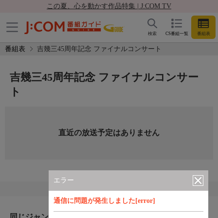
この夏、心を動かす作品特集 | J:COM TV
検索
CS番組一覧
番組表
番組表
吉幾三45周年記念 ファイナルコンサート
吉幾三45周年記念 ファイナルコンサー
ト
直近の放送予定はありません
エラー
通信に問題が発生しました[error]
同じジャンルのおすすめ番組