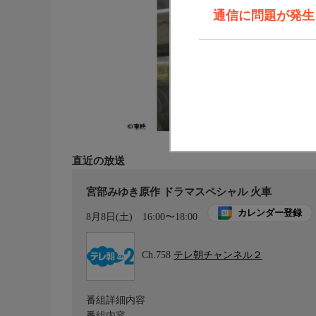
通信に問題が発生しま
直近の放送
宮部みゆき原作 ドラマスペシャル 火車
カレンダー登録
8月8日(土)
16:00〜18:00
Ch.758
テレ朝チャンネル２
番組詳細内容
番組内容