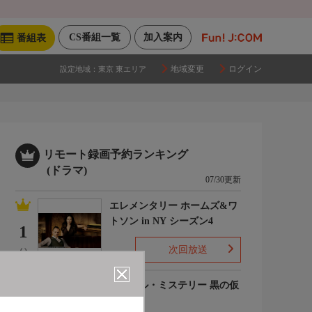
CS番組一覧
加入案内
番組表
地域変更
ログイン
設定地域：
東京 東エリア
リモート録画予約ランキング
(ドラマ)
07/30更新
エレメンタリー ホームズ&ワ
トソン in NY シーズン4
1
次回放送
(-)
ルーヴル・ミステリー 黒の仮
面
2