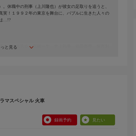
）。休職中の刑事（上川隆也）が彼女の足取りを追うと、
真実！１９９２年の東京を舞台に、バブルに生きた人々の
…!?
辺大、鈴木浩介、高橋一生、井上和香、前田亜季、藤真利
もっと見る
康文 ほか
ラマスペシャル 火車
録画予約
見たい