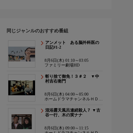
同じジャンルのおすすめ番組
アンメット ある脳外科医の
日記#1-2
8月6日(木) 01:10～03:05
ファミリー劇場HD
斬り捨て御免！３＃２ ▼中
村吉右衛門
8月6日(木) 04:00～05:00
ホームドラマチャンネルＨＤ
韓流・時代劇・国内ドラマ
混浴露天風呂連続殺人７ ▼古
谷一行、木の実ナナ
8月6日(木) 09:00～11:15
ホームドラマチャンネルＨＤ