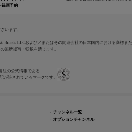
ト録画予約
ございます。
iVo Brands LLCおよび／またはその関連会社の日本国内における商標
材の無断複写・転載を禁じます。
、テレビ番組の公式情報である
スにのみ表記が許されているマークです。
チャンネル一覧
オプションチャンネル