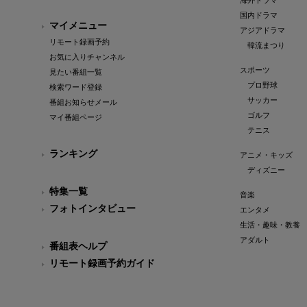
海外ドラマ
国内ドラマ
マイメニュー
アジアドラマ
リモート録画予約
韓流まつり
お気に入りチャンネル
スポーツ
見たい番組一覧
プロ野球
検索ワード登録
サッカー
番組お知らせメール
ゴルフ
マイ番組ページ
テニス
ランキング
アニメ・キッズ
ディズニー
特集一覧
音楽
フォトインタビュー
エンタメ
生活・趣味・教養
アダルト
番組表ヘルプ
リモート録画予約ガイド