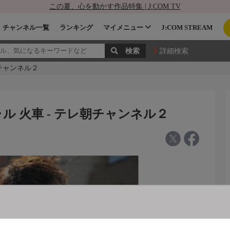
この夏、心を動かす作品特集 | J:COM TV
チャンネル一覧
ランキング
マイメニュー
J:COM STREAM
詳細検索
朝チャンネル２
ル 火車 - テレ朝チャンネル２