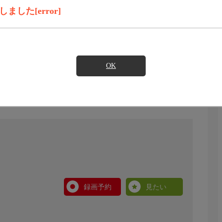
した[error]
OK
録画予約
見たい