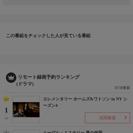
鉄道捜査官・花村乃里子は痴漢騒ぎがきっかけで、大学の同期
生・井口と再会する。ところが翌日、橋爪亜希というOLの死体
が発見され、亜希と関わりのあった井口が取調べを受ける。
出演者：沢口靖子、地井武男、今村恵子、野村祐人、長谷川朝
晴、山村紅葉、松村雄基、小沢真珠、根本りつ子、萩原流行
この番組をチェックした人が見ている番組
リモート録画予約ランキング
(ドラマ)
07/30更新
エレメンタリー ホームズ&ワトソン in NY シ
ーズン4
1
次回放送
(-)
ルーヴル・ミステリー 黒の仮面