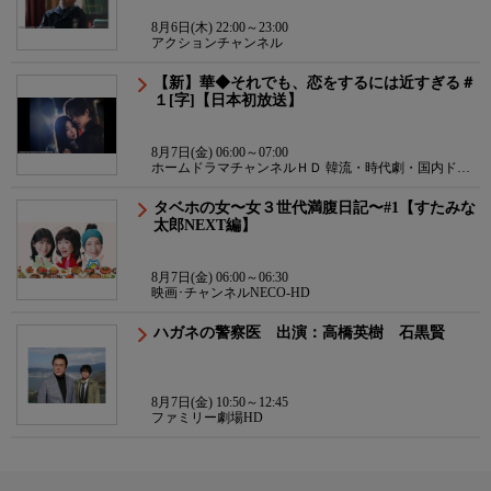
8月6日(木) 22:00～23:00
アクションチャンネル
【新】華◆それでも、恋をするには近すぎる＃
１[字]【日本初放送】
8月7日(金) 06:00～07:00
ホームドラマチャンネルＨＤ 韓流・時代劇・国内ドラ
マ
タベホの女〜女３世代満腹日記〜#1【すたみな
太郎NEXT編】
8月7日(金) 06:00～06:30
映画･チャンネルNECO-HD
ハガネの警察医 出演：高橋英樹 石黒賢
8月7日(金) 10:50～12:45
ファミリー劇場HD