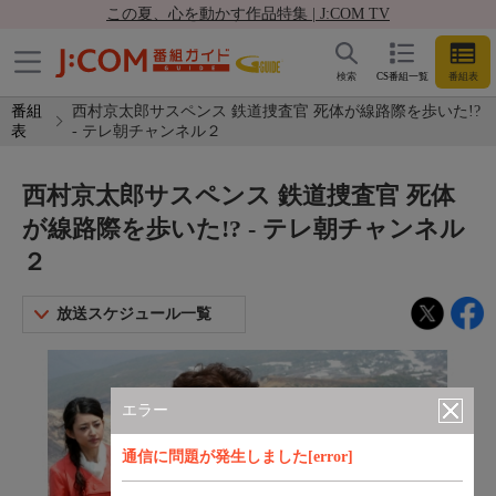
この夏、心を動かす作品特集 | J:COM TV
検索
CS番組一覧
番組表
番組
西村京太郎サスペンス 鉄道捜査官 死体が線路際を歩いた!?
表
- テレ朝チャンネル２
西村京太郎サスペンス 鉄道捜査官 死体
が線路際を歩いた!? - テレ朝チャンネル
２
放送スケジュール一覧
エラー
通信に問題が発生しました[error]