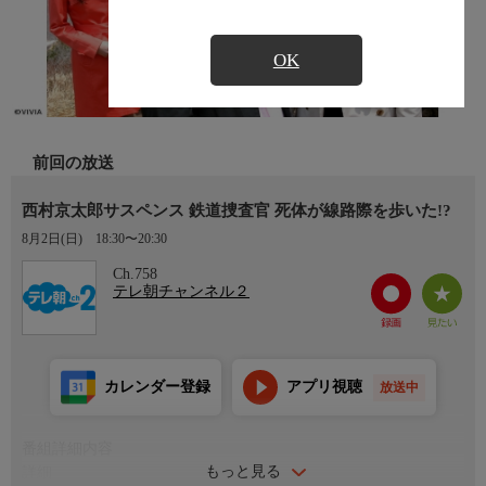
OK
前回の放送
西村京太郎サスペンス 鉄道捜査官 死体が線路際を歩いた!?
8月2日(日)
18:30〜20:30
Ch.758
テレ朝チャンネル２
カレンダー登録
アプリ視聴
放送中
番組詳細内容
もっと見る
詳細