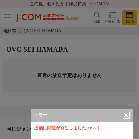
この夏、心を動かす作品特集 | J:COM TV
検索
CS番組一覧
番組表
QVC SEI HAMADA
番組表
QVC SEI HAMADA
直近の放送予定はありません
エラー
通信に問題が発生しました[error]
同じジャンルのおすすめ番組