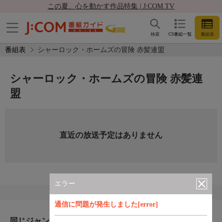
この夏、心を動かす作品特集 | J:COM TV
検索
CS番組一覧
番組表
番組表
シャーロック・ホームズの冒険 赤髪連盟
シャーロック・ホームズの冒険 赤髪連
盟
直近の放送予定はありません
エラー
通信に問題が発生しました[error]
同じジャンルのおすすめ番組