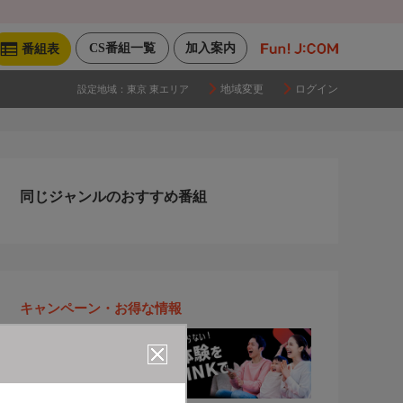
CS番組一覧
加入案内
番組表
地域変更
ログイン
設定地域：
東京 東エリア
同じジャンルのおすすめ番組
キャンペーン・お得な情報