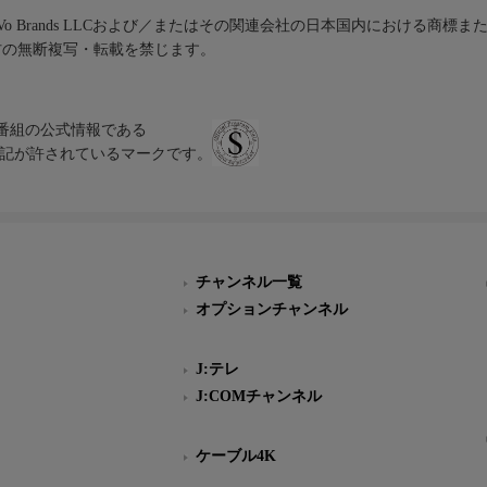
iVo Brands LLCおよび／またはその関連会社の日本国内における商標
材の無断複写・転載を禁じます。
、テレビ番組の公式情報である
スにのみ表記が許されているマークです。
チャンネル一覧
オプションチャンネル
J:テレ
J:COMチャンネル
ケーブル4K