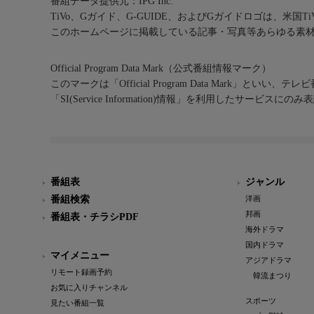
番組データ提供元：IPG Inc.
TiVo、Gガイド、G-GUIDE、およびGガイドロゴは、米国T
このホームページに掲載している記事・写真等あらゆる素
Official Program Data Mark（公式番組情報マーク）
このマークは「Official Program Data Mark」といい
「SI(Service Information)情報」を利用したサービ
番組表
ジャンル
番組検索
洋画
邦画
番組表・チラシPDF
海外ドラマ
国内ドラマ
マイメニュー
アジアドラマ
リモート録画予約
韓流まつり
お気に入りチャンネル
スポーツ
見たい番組一覧