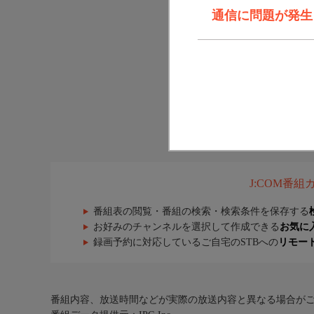
通信に問題が発生しま
J:COM番
番組表の閲覧・番組の検索・検索条件を保存する
お好みのチャンネルを選択して作成できる
お気に
録画予約に対応しているご自宅のSTBへの
リモー
番組内容、放送時間などが実際の放送内容と異なる場合が