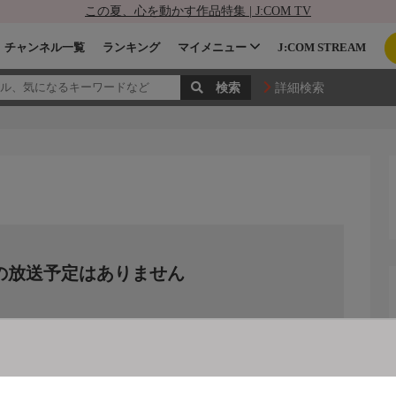
この夏、心を動かす作品特集 | J:COM TV
チャンネル一覧
ランキング
マイメニュー
J:COM STREAM
詳細検索
の放送予定はありません