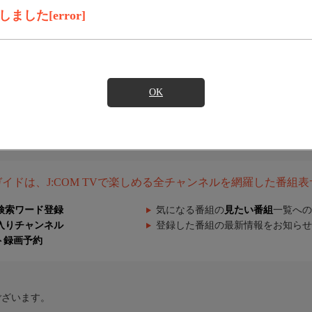
した[error]
OK
組ガイドは、J:COM TVで楽しめる全チャンネルを網羅した番組
検索ワード登録
気になる番組の
見たい番組
一覧への
入りチャンネル
登録した番組の最新情報をお知らせ
ト録画予約
ございます。