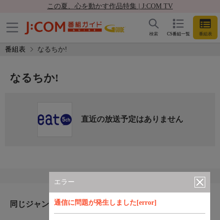
この夏、心を動かす作品特集 | J:COM TV
検索
CS番組一覧
番組表
番組表
なるちか!
なるちか!
直近の放送予定はありません
エラー
通信に問題が発生しました[error]
同じジャンルのおすすめ番組