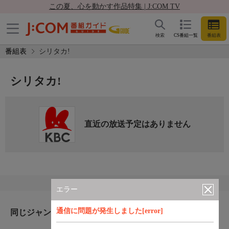
この夏、心を動かす作品特集 | J:COM TV
検索
CS番組一覧
番組表
番組表
シリタカ!
シリタカ!
直近の放送予定はありません
エラー
通信に問題が発生しました[error]
同じジャンルのおすすめ番組