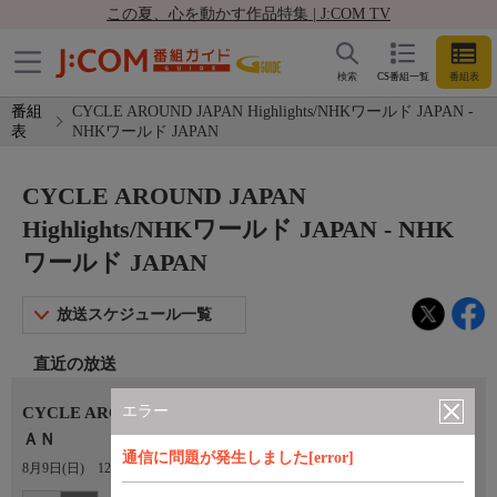
この夏、心を動かす作品特集 | J:COM TV
検索
CS番組一覧
番組表
番組
CYCLE AROUND JAPAN Highlights/NHKワールド JAPAN -
表
NHKワールド JAPAN
CYCLE AROUND JAPAN
Highlights/NHKワールド JAPAN - NHK
ワールド JAPAN
放送スケジュール一覧
直近の放送
エラー
CYCLE AROUND JAPAN Highlights/ＮＨＫワールド ＪＡＰ
ＡＮ
通信に問題が発生しました[error]
8月9日(日)
12:10〜12:40