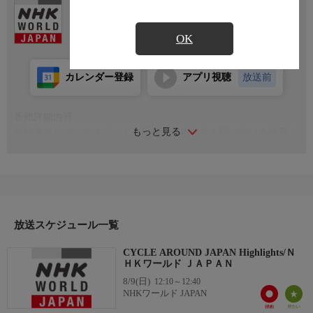
Ch.307
NHKワールド JAPAN
OK
カレンダー登録
アプリ視聴
放送前
番組詳細内容
もっと見る
自転車ならではのスピードと目線で日本各地を駆け抜ける旅番
組。心に残るシーンを選りすぐり、ハイライト版をお届けしま
す。
放送スケジュール一覧
CYCLE AROUND JAPAN Highlights/Ｎ
ＨＫワールド ＪＡＰＡＮ
8/9(日)
12:10～12:40
NHKワールド JAPAN