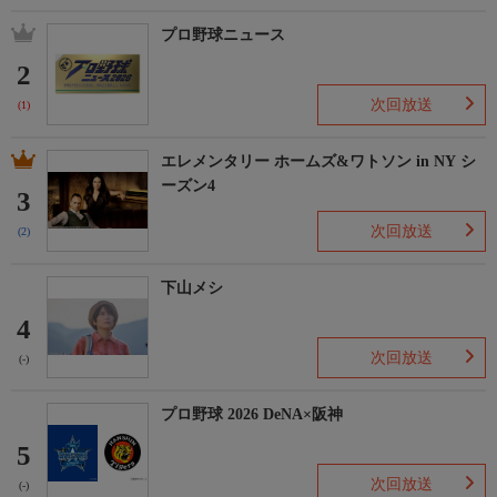
プロ野球ニュース
2
次回放送
(1)
エレメンタリー ホームズ&ワトソン in NY シ
ーズン4
3
次回放送
(2)
下山メシ
4
次回放送
(-)
プロ野球 2026 DeNA×阪神
5
次回放送
(-)