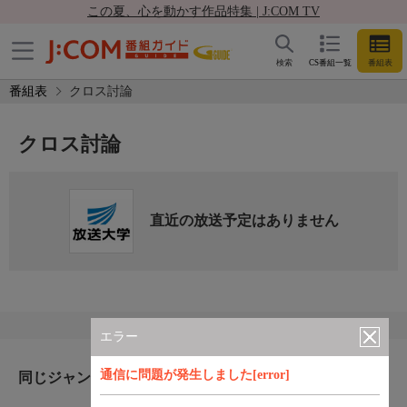
この夏、心を動かす作品特集 | J:COM TV
検索
CS番組一覧
番組表
番組表
クロス討論
クロス討論
直近の放送予定はありません
エラー
通信に問題が発生しました[error]
同じジャンルのおすすめ番組