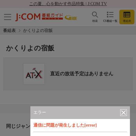
この夏、心を動かす作品特集 | J:COM TV
検索
CS番組一覧
番組表
番組表
かくりよの宿飯
かくりよの宿飯
直近の放送予定はありません
エラー
通信に問題が発生しました[error]
同じジャンルのおすすめ番組