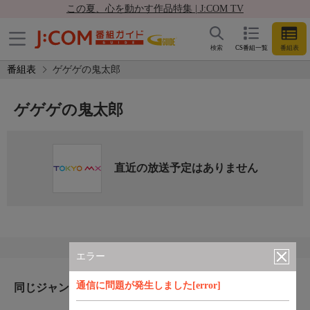
この夏、心を動かす作品特集 | J:COM TV
検索
CS番組一覧
番組表
番組表
ゲゲゲの鬼太郎
ゲゲゲの鬼太郎
直近の放送予定はありません
エラー
通信に問題が発生しました[error]
同じジャンルのおすすめ番組