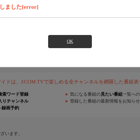
した[error]
OK
組ガイドは、J:COM TVで楽しめる全チャンネルを網羅した番組
検索ワード登録
気になる番組の
見たい番組
一覧への
入りチャンネル
登録した番組の最新情報をお知らせ
ト録画予約
ございます。