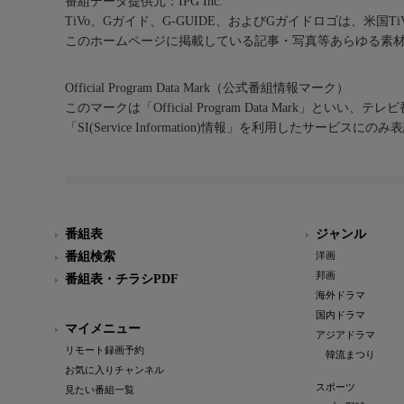
番組データ提供元：IPG Inc.
TiVo、Gガイド、G-GUIDE、およびGガイドロゴは、米国T
このホームページに掲載している記事・写真等あらゆる素
Official Program Data Mark（公式番組情報マーク）
このマークは「Official Program Data Mark」といい
「SI(Service Information)情報」を利用したサービ
番組表
ジャンル
番組検索
洋画
邦画
番組表・チラシPDF
海外ドラマ
国内ドラマ
マイメニュー
アジアドラマ
リモート録画予約
韓流まつり
お気に入りチャンネル
スポーツ
見たい番組一覧