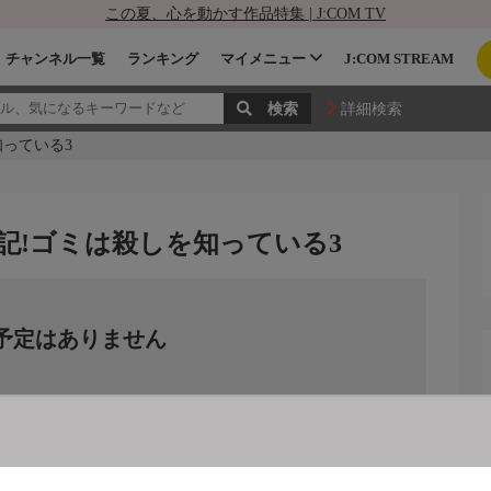
この夏、心を動かす作品特集 | J:COM TV
チャンネル一覧
ランキング
マイメニュー
J:COM STREAM
詳細検索
っている3
記!ゴミは殺しを知っている3
予定はありません