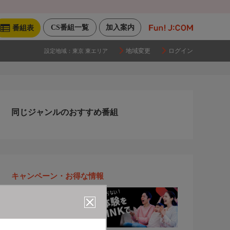
CS番組一覧
加入案内
番組表
地域変更
ログイン
設定地域：
東京 東エリア
同じジャンルのおすすめ番組
キャンペーン・お得な情報