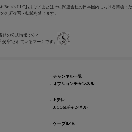
iVo Brands LLCおよび／またはその関連会社の日本国内における商標
材の無断複写・転載を禁じます。
、テレビ番組の公式情報である
スにのみ表記が許されているマークです。
チャンネル一覧
オプションチャンネル
J:テレ
J:COMチャンネル
ケーブル4K