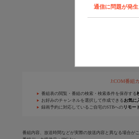
通信に問題が発生しま
J:COM番
番組表の閲覧・番組の検索・検索条件を保存する
お好みのチャンネルを選択して作成できる
お気に
録画予約に対応しているご自宅のSTBへの
リモー
番組内容、放送時間などが実際の放送内容と異なる場合が