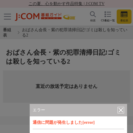
この夏、心を動かす作品特集 | J:COM TV
検索
CS番組一覧
番組表
番組
おばさん会長・紫の犯罪清掃日記!ゴミは殺しを知ってい
表
る2
おばさん会長・紫の犯罪清掃日記!ゴミ
は殺しを知っている2
直近の放送予定はありません
エラー
通信に問題が発生しました[error]