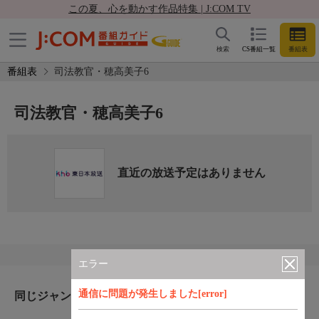
この夏、心を動かす作品特集 | J:COM TV
検索
CS番組一覧
番組表
番組表
司法教官・穂高美子6
司法教官・穂高美子6
直近の放送予定はありません
エラー
通信に問題が発生しました[error]
同じジャンルのおすすめ番組