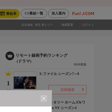
CS番組一覧
加入案内
番組表
地域変更
ログイン
設定地域：
東京 東エリア
リモート録画予約ランキング
(ドラマ)
08/06更新
X-ファイル シーズン7～8
1
次回放送
(-)
エレメンタリー ホームズ&ワ
トソン in NY シーズン4
2