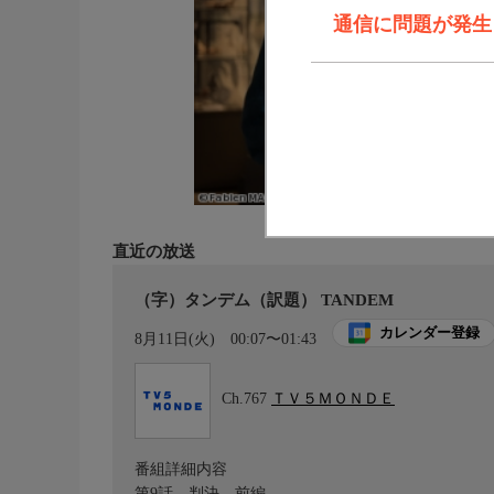
通信に問題が発生しま
直近の放送
（字）タンデム（訳題） TANDEM
カレンダー登録
8月11日(火)
00:07〜01:43
Ch.767
ＴＶ５ＭＯＮＤＥ
番組詳細内容
第9話 判決 前編