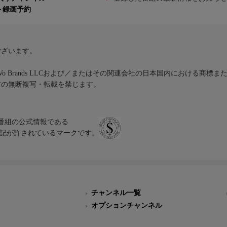
ト録画予約
ございます。
iVo Brands LLCおよび／またはその関連会社の日本国内における商標
材の無断複写・転載を禁じます。
、テレビ番組の公式情報である
スにのみ表記が許されているマークです。
チャンネル一覧
オプションチャンネル