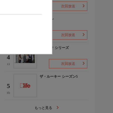
次回放送
(1)
下山メシ
3
次回放送
(-)
ガリレオ シリーズ
4
次回放送
(-)
ザ・ルーキー シーズン5
5
(5)
もっと見る