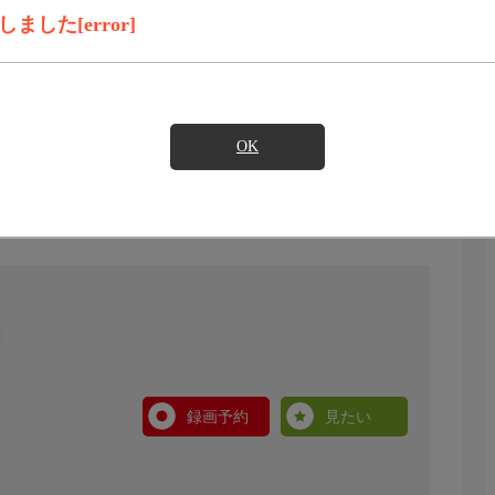
した[error]
OK
録画予約
見たい