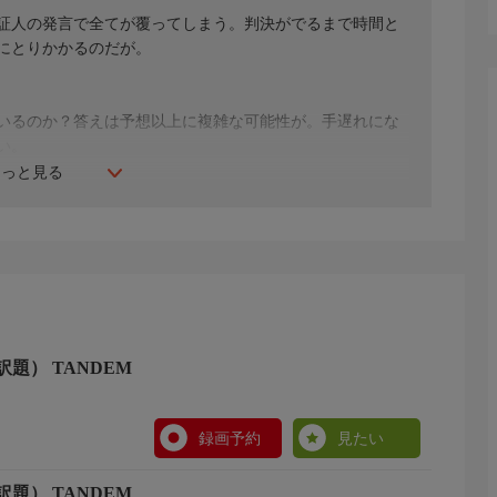
証人の発言で全てが覆ってしまう。判決がでるまで時間と
にとりかかるのだが。
いるのか？答えは予想以上に複雑な可能性が。手遅れにな
い。
もっと見る
ランカフォール、ピエリック・トゥルニエ、フランソワ・
題） TANDEM
録画予約
見たい
題） TANDEM