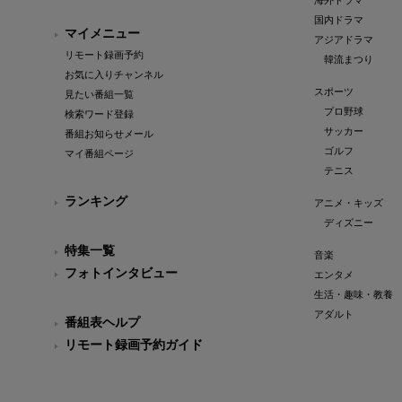
海外ドラマ
国内ドラマ
マイメニュー
アジアドラマ
リモート録画予約
韓流まつり
お気に入りチャンネル
スポーツ
見たい番組一覧
プロ野球
検索ワード登録
サッカー
番組お知らせメール
ゴルフ
マイ番組ページ
テニス
ランキング
アニメ・キッズ
ディズニー
特集一覧
音楽
フォトインタビュー
エンタメ
生活・趣味・教養
アダルト
番組表ヘルプ
リモート録画予約ガイド