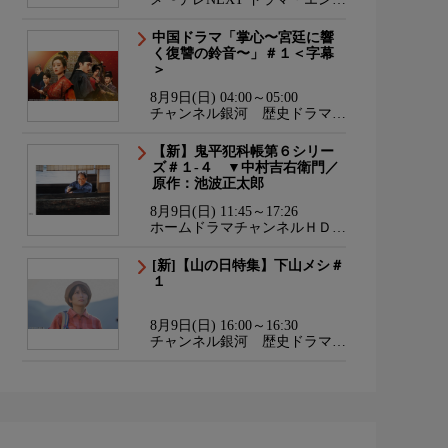
メ・ダンス
中国ドラマ「掌心〜宮廷に響
く復讐の鈴音〜」＃１＜字幕
＞
8月9日(日) 04:00～05:00
チャンネル銀河 歴史ドラマ・
サスペンス・日本のうた
【新】鬼平犯科帳第６シリー
ズ＃１-４ ▼中村吉右衛門／
原作：池波正太郎
8月9日(日) 11:45～17:26
ホームドラマチャンネルＨＤ
韓流・時代劇・国内ドラマ
[新]【山の日特集】下山メシ＃
１
8月9日(日) 16:00～16:30
チャンネル銀河 歴史ドラマ・
サスペンス・日本のうた