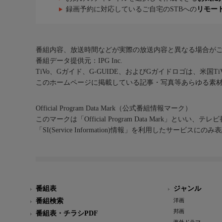
録画予約に対応しているご自宅のSTBへの
リモー
番組内容、放送時間などが実際の放送内容と異なる場合が
番組データ提供元：IPG Inc.
TiVo、Gガイド、G-GUIDE、およびGガイドロゴは、米国T
このホームページに掲載している記事・写真等あらゆる素
Official Program Data Mark（公式番組情報マーク）
このマークは「Official Program Data Mark」といい
「SI(Service Information)情報」を利用したサービ
番組表
ジャンル
番組検索
洋画
邦画
番組表・チラシPDF