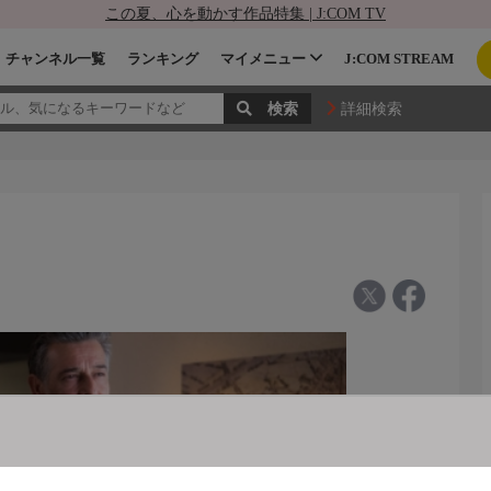
この夏、心を動かす作品特集 | J:COM TV
チャンネル一覧
ランキング
マイメニュー
J:COM STREAM
詳細検索