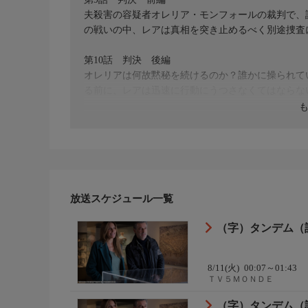
夫殺害の容疑者オレリア・モンフォールの裁判で、
の戦いの中、レアは真相を突き止めるべく別途捜査
第10話 判決 後編
オレリアは何故黙秘を続けるのか？誰かに操られて
る前に、レアは迅速に行動にうつさなくてはならな
監督：ジェイソン・ロッフェ
脚本：アレクシア・ド・オリヴェイラ・ゴメス
制作国：フランス（シーズン7、2022年）
出演：アストリッド・ヴェイヨン、ステファン・ブ
ドミニク・ブラン ほか
ジャンル：サスペンス
放送スケジュール一覧
（字）タンデム（訳
8/11(火)
00:07～01:43
ＴＶ５ＭＯＮＤＥ
（字）タンデム（訳