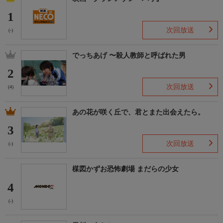
1
次回放送
(-)
でっちあげ 〜殺人教師と呼ばれた男
2
次回放送
(4)
あの花が咲く丘で、君とまた出会えたら。
3
次回放送
(-)
楳図かずお恐怖劇場 まだらの少女
4
(-)