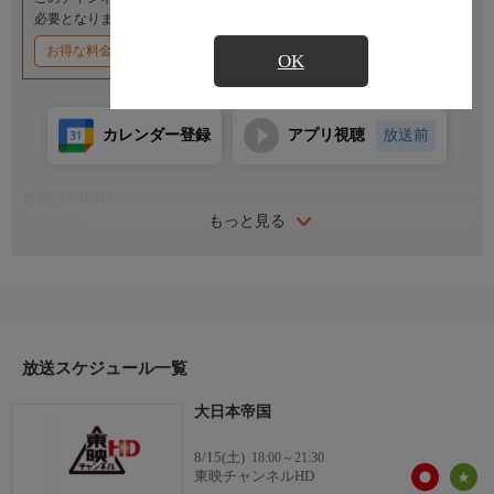
必要となります。
お得な料金割引キャンペーン実施中
OK
カレンダー登録
アプリ視聴
放送前
番組詳細内容
もっと見る
番組内容
出演：丹波哲郎／あおい輝彦／三浦友和／西郷輝彦／関根恵子／
夏目雅子／仲谷昇
監督：舛田利雄 脚本：笠原和夫
『第1部 シンガポールへの道』、『第2部 愛は波濤をこえて』
の2部構成からなり、反戦でも戦争賛美でもなく、ただ“戦争”と
いう事象を国家、指導者、庶民の3面から描いている。三浦、あ
放送スケジュール一覧
おいら、兵士に扮する俳優たちがいずれも戦争の悲痛さを好演。
大日本帝国
8/15(土)
18:00～21:30
東映チャンネルHD