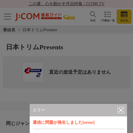
この夏、心を動かす作品特集 | J:COM TV
検索
CS番組一覧
番組表
番組表
日本トリムPresents
日本トリムPresents
直近の放送予定はありません
エラー
通信に問題が発生しました[error]
同じジャンルのおすすめ番組