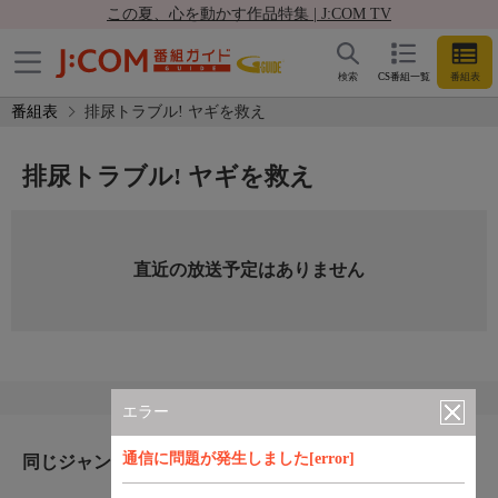
この夏、心を動かす作品特集 | J:COM TV
検索
CS番組一覧
番組表
番組表
排尿トラブル! ヤギを救え
排尿トラブル! ヤギを救え
直近の放送予定はありません
エラー
通信に問題が発生しました[error]
同じジャンルのおすすめ番組