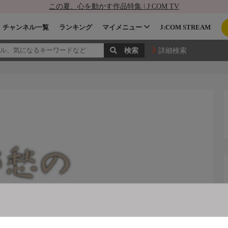
この夏、心を動かす作品特集 | J:COM TV
チャンネル一覧
ランキング
マイメニュー
J:COM STREAM
詳細検索