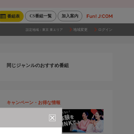
CS番組一覧
加入案内
番組表
地域変更
ログイン
設定地域：
東京 東エリア
同じジャンルのおすすめ番組
キャンペーン・お得な情報