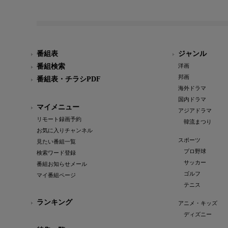
番組表
ジャンル
番組検索
洋画
邦画
番組表・チラシPDF
海外ドラマ
国内ドラマ
マイメニュー
アジアドラマ
リモート録画予約
韓流まつり
お気に入りチャンネル
スポーツ
見たい番組一覧
プロ野球
検索ワード登録
サッカー
番組お知らせメール
ゴルフ
マイ番組ページ
テニス
ランキング
アニメ・キッズ
ディズニー