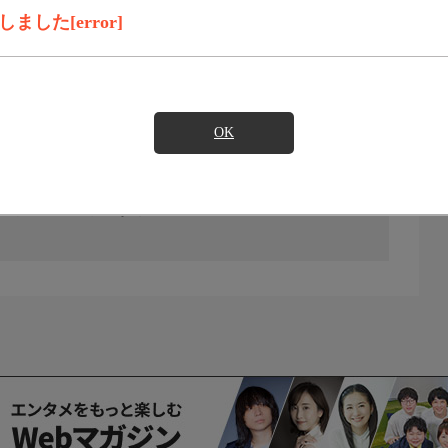
した[error]
OK
の放送予定はありません