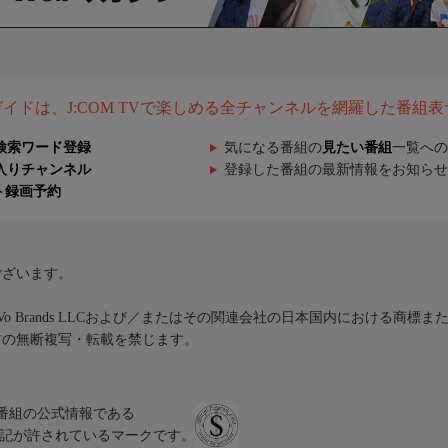
組ガイドは、J:COM TVで楽しめる全チャンネルを網羅した番組
検索ワード登録
気になる番組の
見たい番組
一覧への
入りチャンネル
登録した番組の最新情報をお知らせ
ト録画予約
ございます。
iVo Brands LLCおよび／またはその関連会社の日本国内における商標
材の無断複写・転載を禁じます。
、テレビ番組の公式情報である
スにのみ表記が許されているマークです。