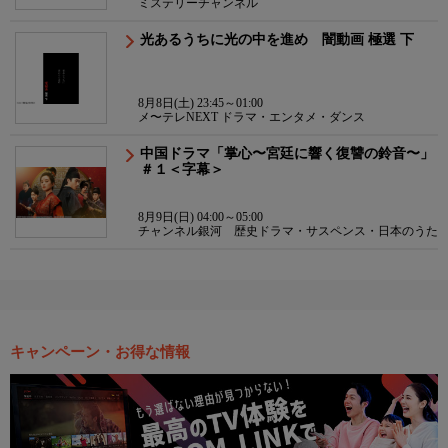
ミステリーチャンネル
光あるうちに光の中を進め 闇動画 極選 下
8月8日(土) 23:45～01:00
メ〜テレNEXT ドラマ・エンタメ・ダンス
中国ドラマ「掌心〜宮廷に響く復讐の鈴音〜」
＃１＜字幕＞
8月9日(日) 04:00～05:00
チャンネル銀河 歴史ドラマ・サスペンス・日本のうた
キャンペーン・お得な情報