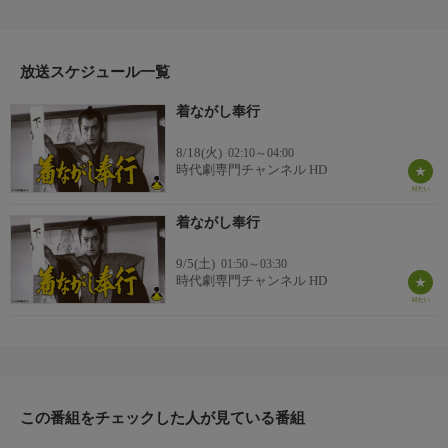
惑。奉行という役職にいながら、名うての遊び人で"濠外（ほり
そと）"という歓楽街に入りびたり。だが、この小平太、実は濠
外にはびこる腐敗を正す使命を帯びていたのだった…。
放送スケジュール一覧
着ながし奉行
8/18(火)
02:10～04:00
時代劇専門チャンネル HD
着ながし奉行
9/5(土)
01:50～03:30
時代劇専門チャンネル HD
この番組をチェックした人が見ている番組