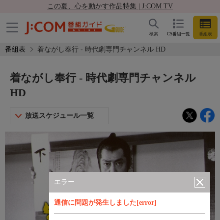
この夏、心を動かす作品特集 | J:COM TV
検索
CS番組一覧
番組表
番組表
着ながし奉行 - 時代劇専門チャンネル HD
着ながし奉行 - 時代劇専門チャンネル
HD
放送スケジュール一覧
エラー
通信に問題が発生しました[error]