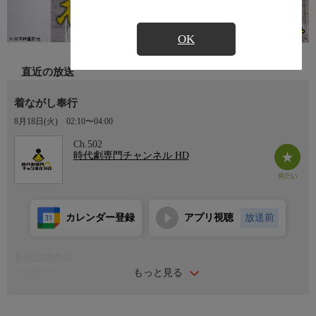
OK
直近の放送
着ながし奉行
8月18日(火)
02:10〜04:00
Ch.502
時代劇専門チャンネル HD
カレンダー登録
アプリ視聴
放送前
番組詳細内容
もっと見る
番組詳細
江戸から新しい奉行として丹後田辺藩にやってきた望月小平太
（仲代達矢）は、奉行所には一度も顔を出さず、周囲の人間は困