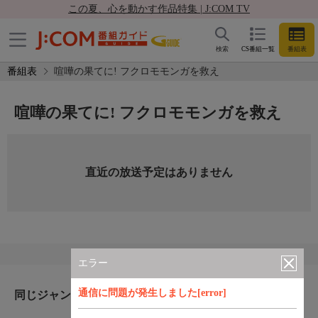
この夏、心を動かす作品特集 | J:COM TV
検索
CS番組一覧
番組表
番組表
喧嘩の果てに! フクロモモンガを救え
喧嘩の果てに! フクロモモンガを救え
直近の放送予定はありません
エラー
通信に問題が発生しました[error]
同じジャンルのおすすめ番組