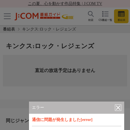
この夏、心を動かす作品特集 | J:COM TV
検索
CS番組一覧
番組表
番組表
キンクス:ロック・レジェンズ
キンクス:ロック・レジェンズ
直近の放送予定はありません
エラー
通信に問題が発生しました[error]
同じジャンルのおすすめ番組