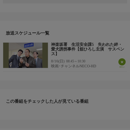
監督：村松弘之 出演：舘ひろし モト冬樹 波乃久里子 名高
達男
神楽坂所生活安全課の高岡と、戸川は『朧月堂』の和菓子に毛が
混入した騒ぎの事情を調査していた。翌日、『朧月堂』の飼い犬
が誘拐され、身代金を要求される事件が発生。２人は誘拐された
放送スケジュール一覧
犬の捜索中、アパートの一室で男性の刺殺体を発見する。全く別
の事件に思われたが、被害男性と『朧月堂』には関係があり…。
神楽坂署 生活安全課5 失われた絆・
愛犬誘拐事件【舘ひろし主演 サスペン
ス】
8/16(日)
08:45～10:30
映画･チャンネルNECO-HD
この番組をチェックした人が見ている番組