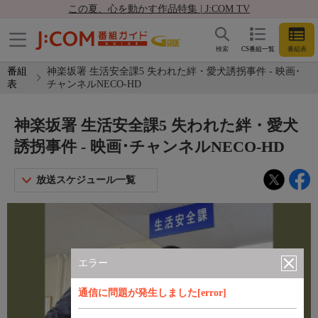
この夏、心を動かす作品特集 | J:COM TV
検索
CS番組一覧
番組表
番組
神楽坂署 生活安全課5 失われた絆・愛犬誘拐事件 - 映画･
表
チャンネルNECO-HD
神楽坂署 生活安全課5 失われた絆・愛犬
誘拐事件 - 映画･チャンネルNECO-HD
放送スケジュール一覧
エラー
通信に問題が発生しました[error]