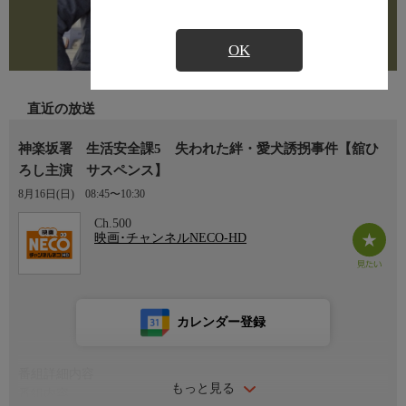
OK
直近の放送
神楽坂署 生活安全課5 失われた絆・愛犬誘拐事件【舘ひ
ろし主演 サスペンス】
8月16日(日)
08:45〜10:30
Ch.500
映画･チャンネルNECO-HD
カレンダー登録
番組詳細内容
もっと見る
番組内容