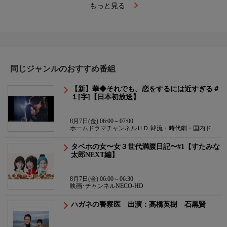
もっと見る
同じジャンルのおすすめ番組
【新】華◆それでも、恋をするには近すぎる＃
１[字]【日本初放送】
8月7日(金) 06:00～07:00
ホームドラマチャンネルＨＤ 韓流・時代劇・国内ドラ
マ
タベホの女〜女３世代満腹日記〜#1【すたみな
太郎NEXT編】
8月7日(金) 06:00～06:30
映画･チャンネルNECO-HD
ハガネの警察医 出演：高橋英樹 石黒賢