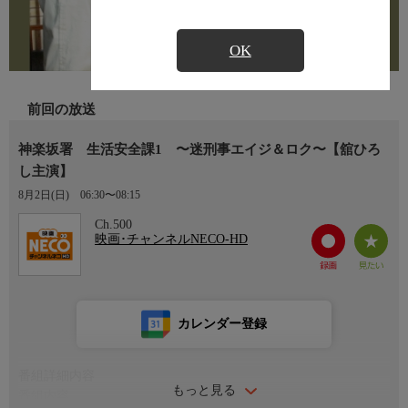
OK
前回の放送
神楽坂署 生活安全課1 〜迷刑事エイジ＆ロク〜【舘ひろ
し主演】
8月2日(日)
06:30〜08:15
Ch.500
映画･チャンネルNECO-HD
カレンダー登録
番組詳細内容
もっと見る
番組内容