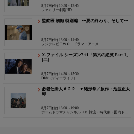
8月7日(金) 10:50～12:45
ファミリー劇場HD
監察医 朝顔 特別編 〜夏の終わり、そして〜
8月7日(金) 13:00～14:40
フジテレビＴＷＯ ドラマ・アニメ
X-ファイル シーズン7 #1「第六の絶滅 Part 1」
[二]
8月7日(金) 14:30～15:30
Dlife（ディーライフ）
必殺仕掛人＃２２ ▼緒形拳／原作：池波正太
郎
8月7日(金) 18:00～19:00
ホームドラマチャンネルＨＤ 韓流・時代劇・国内ドラ
マ