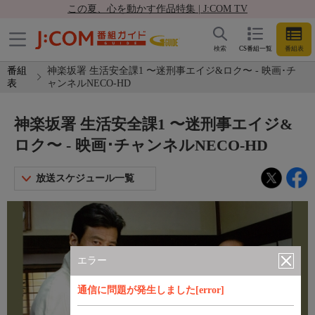
この夏、心を動かす作品特集 | J:COM TV
検索
CS番組一覧
番組表
番組
神楽坂署 生活安全課1 〜迷刑事エイジ&ロク〜 - 映画･チ
表
ャンネルNECO-HD
神楽坂署 生活安全課1 〜迷刑事エイジ&
ロク〜 - 映画･チャンネルNECO-HD
放送スケジュール一覧
エラー
通信に問題が発生しました[error]