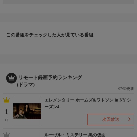
監督：村田忍 出演：舘ひろし モト冬樹 南野陽子 中山忍
神楽坂署生活安全課の班長・高岡英治（エイジ）と相棒の戸川六
輔（ロク）は迷コンビで市民の安全を守っている。犬泥棒を取り
調べるうちに、源田丈司という男がボウガンで殺されているとい
う情報を得る。そしてまもなく、源田の知り合いの渋谷もボウガ
この番組をチェックした人が見ている番組
ンで殺される。あまりにはっきりと残された指紋と靴跡の意味に
疑問を感じるエイジ…。
リモート録画予約ランキング
(ドラマ)
07/30更新
エレメンタリー ホームズ&ワトソン in NY シ
ーズン4
1
次回放送
(-)
ルーヴル・ミステリー 黒の仮面