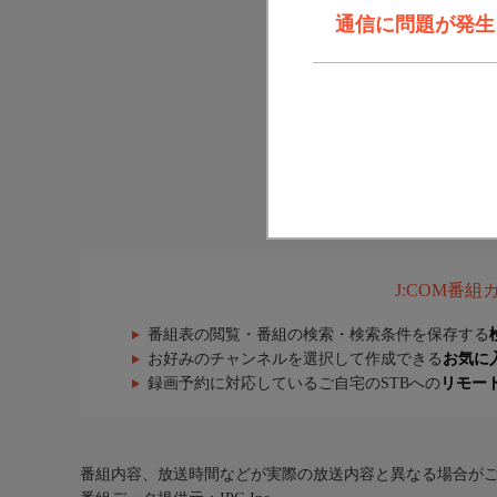
通信に問題が発生しま
J:COM番
番組表の閲覧・番組の検索・検索条件を保存する
お好みのチャンネルを選択して作成できる
お気に
録画予約に対応しているご自宅のSTBへの
リモー
番組内容、放送時間などが実際の放送内容と異なる場合が