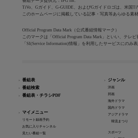
番組データ提供元：IPG Inc.
TiVo、Gガイド、G-GUIDE、およびGガイドロゴは、米国T
このホームページに掲載している記事・写真等あらゆる素
Official Program Data Mark（公式番組情報マーク）
このマークは「Official Program Data Mark」といい
「SI(Service Information)情報」を利用したサービ
番組表
ジャンル
番組検索
洋画
邦画
番組表・チラシPDF
海外ドラマ
国内ドラマ
マイメニュー
アジアドラマ
リモート録画予約
韓流まつり
お気に入りチャンネル
スポーツ
見たい番組一覧