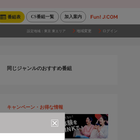
CS番組一覧
加入案内
番組表
地域変更
ログイン
設定地域：
東京 東エリア
同じジャンルのおすすめ番組
キャンペーン・お得な情報