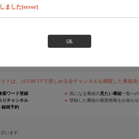
した[error]
OK
組ガイドは、J:COM TVで楽しめる全チャンネルを網羅した番組
検索ワード登録
気になる番組の
見たい番組
一覧への
入りチャンネル
登録した番組の最新情報をお知らせ
ト録画予約
ございます。