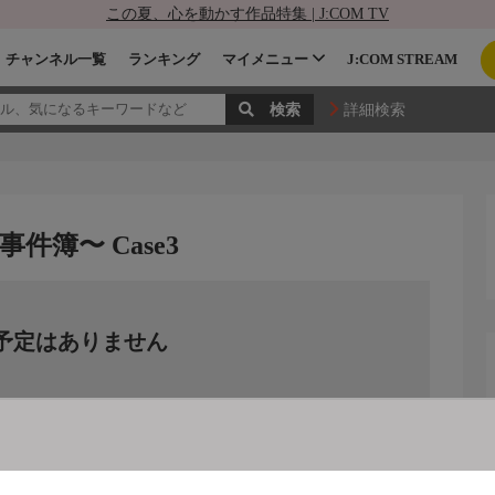
この夏、心を動かす作品特集 | J:COM TV
チャンネル一覧
ランキング
マイメニュー
J:COM STREAM
詳細検索
簿〜 Case3
予定はありません