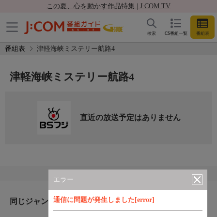
この夏、心を動かす作品特集 | J:COM TV
検索
CS番組一覧
番組表
番組表
津軽海峡ミステリー航路4
津軽海峡ミステリー航路4
直近の放送予定はありません
エラー
通信に問題が発生しました[error]
同じジャンルのおすすめ番組