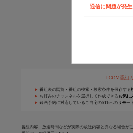
通信に問題が発生しま
J:COM番
番組表の閲覧・番組の検索・検索条件を保存する
お好みのチャンネルを選択して作成できる
お気に
録画予約に対応しているご自宅のSTBへの
リモー
番組内容、放送時間などが実際の放送内容と異なる場合が