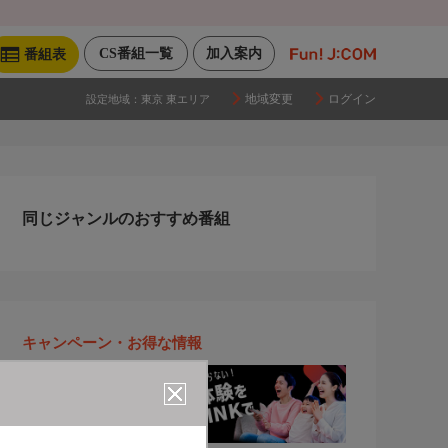
CS番組一覧
加入案内
番組表
地域変更
ログイン
設定地域：
東京 東エリア
同じジャンルのおすすめ番組
キャンペーン・お得な情報