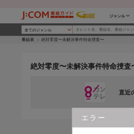
ジャンル
番組表
絶対零度〜未解決事件特命捜査〜
絶対零度〜未解決事件特命捜査
直近
エラー