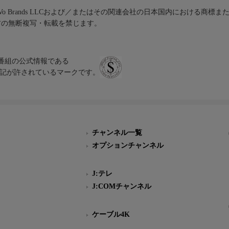
iVo Brands LLCおよび／またはその関連会社の日本国内における商標
材の無断複写・転載を禁じます。
、テレビ番組の公式情報である
スにのみ表記が許されているマークです。
チャンネル一覧
オプションチャンネル
J:テレ
J:COMチャンネル
ケーブル4K