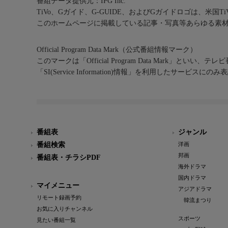
番組データ提供元：IPG Inc.
TiVo、Gガイド、G-GUIDE、およびGガイドロゴは、米国T
このホームページに掲載している記事・写真等あらゆる素
Official Program Data Mark（公式番組情報マーク）
このマークは「Official Program Data Mark」といい
「SI(Service Information)情報」を利用したサービ
番組表
ジャンル
番組検索
洋画
邦画
番組表・チラシPDF
海外ドラマ
国内ドラマ
マイメニュー
アジアドラマ
リモート録画予約
韓流まつり
お気に入りチャンネル
スポーツ
見たい番組一覧