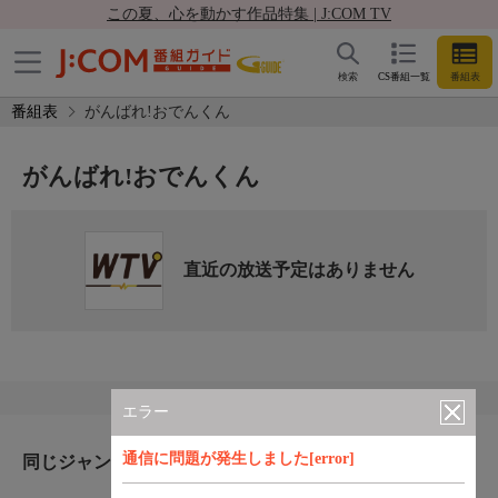
この夏、心を動かす作品特集 | J:COM TV
検索
CS番組一覧
番組表
番組表
がんばれ!おでんくん
がんばれ!おでんくん
直近の放送予定はありません
エラー
通信に問題が発生しました[error]
同じジャンルのおすすめ番組