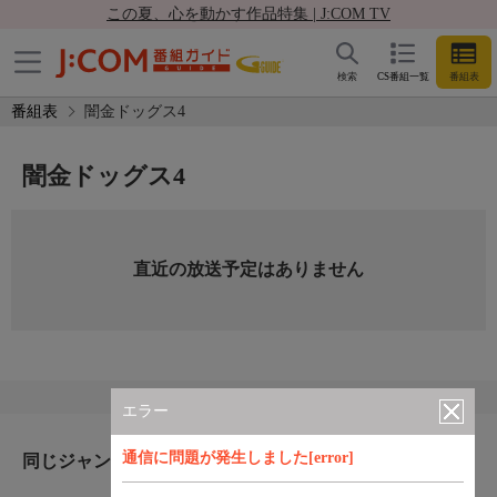
この夏、心を動かす作品特集 | J:COM TV
検索
CS番組一覧
番組表
番組表
闇金ドッグス4
闇金ドッグス4
直近の放送予定はありません
エラー
通信に問題が発生しました[error]
同じジャンルのおすすめ番組