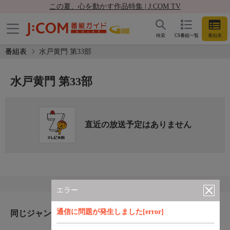
この夏、心を動かす作品特集 | J:COM TV
検索
CS番組一覧
番組表
番組表
水戸黄門 第33部
水戸黄門 第33部
直近の放送予定はありません
エラー
通信に問題が発生しました[error]
同じジャンルのおすすめ番組